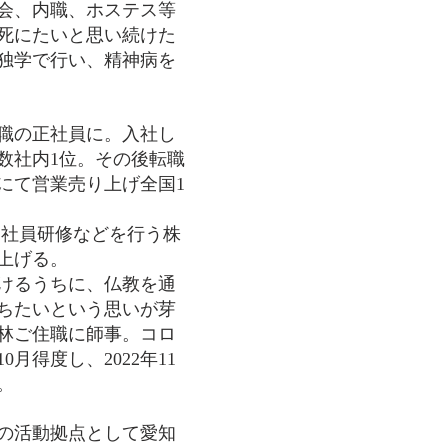
会、内職、ホステス等
死にたいと思い続けた
を独学で行い、精神病を
業職の正社員に。入社し
数社内1位。その後転職
にて営業売り上げ全国1
P、社員研修などを行う株
ち上げる。
けるうちに、仏教を通
ちたいという思いが芽
に林ご住職に師事。コロ
10月得度し、2022年11
。
の活動拠点として愛知