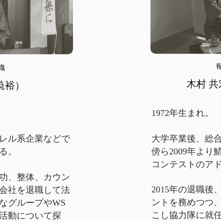
職
​木村 
暁裕）
1972年生まれ。
レル系企業などで
大学卒業後、総合
送る。
傍ら2009年よ
コンテストのア
気功、整体、カウン
2015年の退職
会社を退職して法
ントを務めつつ、
なグループやWS
こし協力隊に就任
活動について探