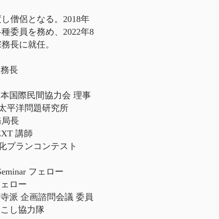
得度し僧侶となる。
2018年
種委員を務め、2022年8
宗務長に就任。
務長
事
日本国際民間協力会 理事
ド太平洋問題研究所
務局長
XT
講師
化プランコンテスト
 Seminar
フェロー
ェロー​
願寺派
企画諮問会議 委員
おこし協力隊