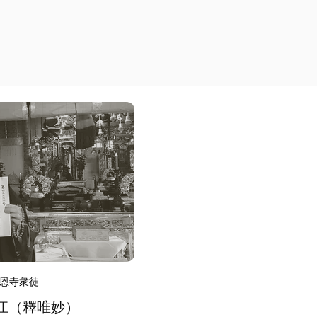
恩寺衆徒
江（釋唯妙）