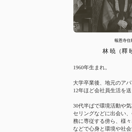
報恩寺住
林 暁
（釋 
1960年生まれ。
大学卒業後、地元のアパ
12年ほど会社員生活を
30代半ばで環境活動や
セリングなどに出会い、
務に専従する傍ら、様々
などで心身と環境や社会