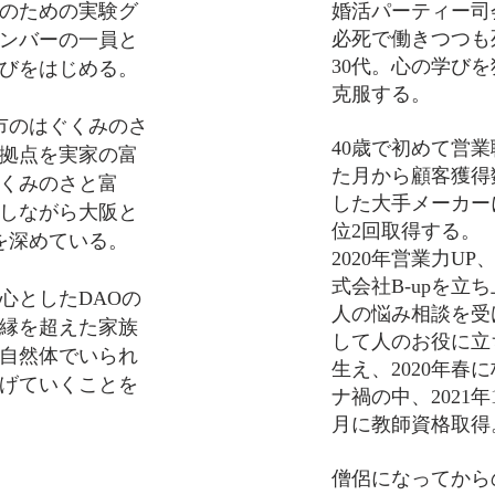
のための実験グ
婚活パーティー司
必死で働きつつも
ンバーの一員と
30代。心の学び
びをはじめる。
克服する。
手市のはぐくみのさ
40歳で初めて営
拠点を実家の富
た月から顧客獲得
くみのさと富
した大手メーカー
しながら大阪と
位2回取得する。
を深めている。
2020年営業力U
式会社B-upを立
心としたDAOの
人の悩み相談を受
縁を超えた家族
して人のお役に立
自然体でいられ
生え、2020年春
げていくことを
ナ禍の中、2021年
月に教師資格取得
僧侶になってから