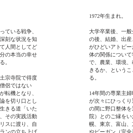
1972年生まれ。
っている戦争、
大学卒業後、一般
深刻な状況を知
の後、結婚、出産
て人間としてど
がひどいアトピー
分の本当の幸せ
体の関係について
る。
で、農業、環境、
きるか、というこ
浄土宗寺院で得度
る。
僧侶ではない
が転機となり、
14年間の専業主
論を切り口とし
が次々にひっくり
生きる道「いた
の間に野口整体を
、その実践活動
院）とのご縁をい
イギリスに渡り、自
幌、東京、富山、
ランの立ち上げ
やビーガン（完全