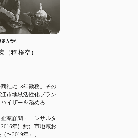
報恩寺衆徒
共宏（釋 櫂空）
商社に18年勤務。その
り鯖江市地域活性化プラン
ドバイザーを務める。
後、企業顧問・コンサルタ
2016年に鯖江市地域お
（〜2019年）。