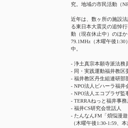
究。地域の市民活動（N
近年は、数ヶ所の施設法
る東日本大震災の追悼行
動（現在休止中）のほか
79.1MHz（木曜午後1:
中。
- 浄土真宗本願寺派法務
- 同・実践運動福井教区
- 福井教区丹生組連研部
- NPO法人ビハーラ福井
- NPO法人エコプラザ監
- TERRAねっと福井事務
- 福井CS研究会世話人
- たんなんFM「煩悩漫
（木曜午後1:30-1:59