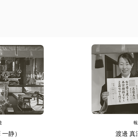
徒
報
 一静）
渡邊
​
真