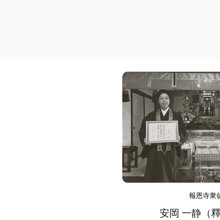
報恩寺衆
安岡
​
一静（釋