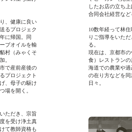
したお店の立ち上
合同会社経営など
渡り、健康に良い
送るプロジェク
10数年経って林
6年に帰国。同
りご指導をいただき
ーブオイルを輸
る。
貊村（みゃくそ
現在は、京都市の
加。
食）レストランの
手市で産前産後の
海道での農業や過
るプロジェクト
の在り方などを同
げ、母子の駆け
日々。
つ場を開く。
をいただき、宗旨
得度を受け浄土真
けて教師資格も