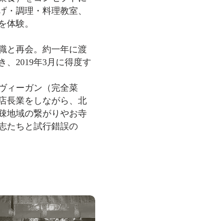
げ・調理・料理教室、
を体験。
住職と再会。約一年に渡
、2019年3月に得度す
ヴィーガン（完全菜
店長業をしながら、北
疎地域の繋がりやお寺
志たちと試行錯誤の