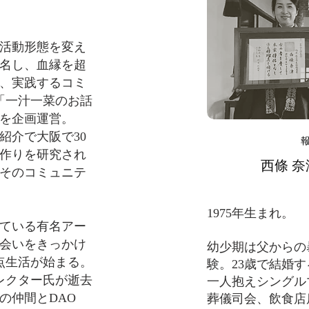
の活動形態を変え
名し、血縁を超
、実践するコミ
「一汁一菜のお話
を企画運営。
紹介で大阪で30
作りを研究され
西條
​
奈
そのコミュニテ
1975年生まれ。
ている有名アー
会いをきっかけ
幼少期は父からの
点生活が始まる。
験。23歳で結婚す
ィレクター氏が逝去
一人抱えシングル
の仲間とDAO
葬儀司会、飲食店