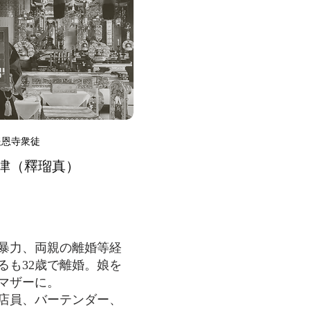
報恩寺衆徒
津（釋瑠真）
暴力、両親の離婚等経
るも32歳で離婚。娘を
マザーに。
店員、バーテンダー、