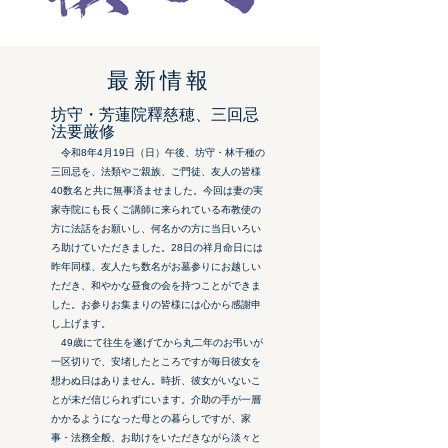
最新情報
坊守・芳蓮院釋慈穂、三回忌
法要厳修
令和8年4月19日（日）午後、坊守・林千種の
三回忌を、法類やご親族、ご門徒、友人の皆様
40数名と共に無事済ませました。今回は妻の実
家寺院にも長くご講師に来られている布教使の
方に法話をお願いし、何名かの方に当日いろい
ろ助けていただきました。28日の祥月命日には
昨年同様、友人たち数名がお墓参りにお越しい
ただき、和やかな昼食の会を持つことができま
した。お参りお集まりの皆様には心から感謝申
し上げます。
49歳にて往生を遂げてから丸二年のお弔いが
一区切りで、安堵したところですが毎日彼女を
想わぬ日はありません。時折、彼女がいないこ
とが未だ信じられずにいます。介助の手が一層
かかるようになった母との暮らしですが、家
事・法務全般、お助けをいただきながら淡々と