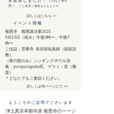
を追加しました！
（2021年8
月）
＊ご意見ご感想などもどうぞ。
詳しくはこちら >>
イベント情報
​報恩寺
報恩講法要2025
9月23日（祝火）午後3時〜、午後7
時〜
ご法話：雲乗寺 長谷部祐真師（節談説
教）
（夜の部のみ）シンギングボウル演
奏：yurayurayuko氏、ゲスト：笙（雅
楽）
＊どなたでもご参詣ください。
詳しくはFBページにて >>
ようこそのご訪問でございます
浄土真宗本願寺派 報恩寺のページ